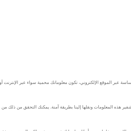
تشفير هذه المعلومات ونقلها إلينا بطريقة آمنة. يمكنك التحقق من ذلك م