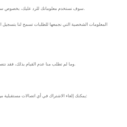
سوف نستخدم معلوماتك للرد عليك، بخصوص سبب اتصالك بنا. قد يُطلب منك تزويدنا بعنوان الشحن ورقم الهاتف بعد تقديم الطلب. يعد مستند التسليم مطلوبًا لضمان وصول المنتجات بنجاح.
المعلومات الشخصية التي نجمعها للطلبات تسمح لنا بتسجيل ال
وما لم تطلب منا عدم القيام بذلك، فقد نتصل بك عبر البريد الإلكتروني في المستقبل لإخبارك بالعروض الخاصة أو المنتجات أو الخدمات الجديدة أو التغييرات في سياسة الخصوصية هذه.
يمكنك إلغاء الاشتراك في أي اتصالات مستقبلية من جانبنا في أي وقت. يمكنك القيام بما يلي في أي وقت عن طريق الاتصال بنا عبر عنوان البريد الإلكتروني أو رقم الهاتف الموجود على موقعنا: