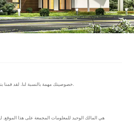
خصوصيتك مهمة بالنسبة لنا. لقد قمنا بتطوير سياسة خصوصية تغطي كيفية جمع معلوماتك واستخدامها وتخزينها. يرجى تخصيص بعض الوقت للتعرف على ممارسات الخصوصية لدينا.