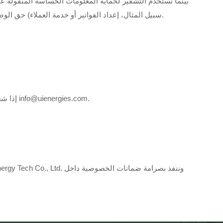
بينما نستخدم التشفير لحماية المعلومات الحساسة المنقولة عبر
سبيل المثال، إعداد الفواتير أو خدمة العملاء) حق الوصول إلى معلومات التعريف الشخصية. يتم الاحتفاظ بأجهزة الكمبيوتر/الخوادم التي نقوم بتخزين معلومات التعريف الشخصية فيها في بيئة آمنة.
إذا شعرت أننا لا نلتزم بسياسة الخصوصية هذه، فيجب عليك الاتصال بنا على الفور عبر الهاتف على +86 592-5663849 أو عبر البريد الإلكتروني إلى info@uienergies.com.