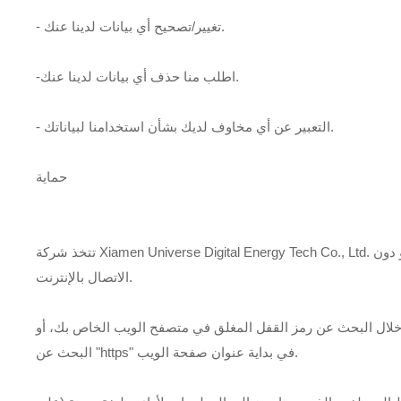
- تغيير/تصحيح أي بيانات لدينا عنك.
-اطلب منا حذف أي بيانات لدينا عنك.
- التعبير عن أي مخاوف لديك بشأن استخدامنا لبياناتك.
حماية
تتخذ شركة Xiamen Universe Digital Energy Tech Co., Ltd. الاحتياطات اللازمة لحماية معلوماتك. عند إرسال معلومات حساسة عبر الموقع الإلكتروني، تكون معلوماتك محمية سواء عبر الإنترنت أو دون
الاتصال بالإنترنت.
ن خلال البحث عن رمز القفل المغلق في متصفح الويب الخاص بك، أو
البحث عن "https" في بداية عنوان صفحة الويب.