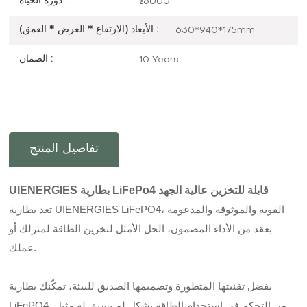
دورة الحياة :
≥6000
الأبعاد (الارتفاع * العرض * العمق) :
630*940*175mm
الضمان :
10 Years
تفاصيل المنتج
بطارية LiFePo4 قابلة للتخزين عالية الجهد
UIENERGIES
تعد بطارية UIENERGIES LiFePO4، القوية والموثوقة والمدعومة
بعقد من الأداء المضمون، الحل الأمثل لتخزين الطاقة لمنزلك أو
عملك.
بفضل تقنيتها المتطورة وتصميمها الصديق للبيئة، تمكّنك بطارية
LiFePO4 من التحكم في استخدام الطاقة بشكل لم يسبق له مثيل.