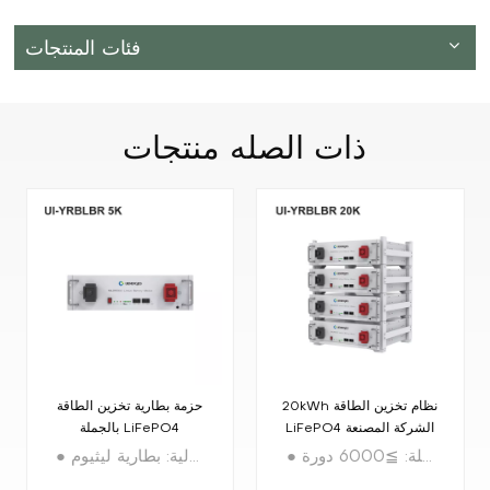
فئات المنتجات
ذات الصله
منتجات
20kWh نظام تخزين الطاقة
حزمة بطارية تخزين الطاقة
LiFePO4 الشركة المصنعة
بالجملة LiFePO4
للبطارية
● السلامة العالية: استخدام التكنولوجيا الأساسية لبطارية ليثيوم فوسفات الحديد الأكثر تقدما ● سهولة التوسيع: تكوين متعدد المتوازيات، يصل إلى 16 مجموعة (81.92 كيلووات في الساعة) ● حياة طويلة: ≧6000 دورة ● Buit-In BMS: حماية BMS مدمجة فائقة الأمان ● الوصول عن بعد باستخدام Bluetooth / WiFi للمراقبة، لتقليل تكاليف التشغيل والصيانة ● الاعتماد: IEC62619 / UL1973 / UL9540A / CE-EMC / UN38.3 / FCC
● سلامة عالية: بطارية ليثيوم LiFePO4 عالية الجودة من الدرجة A+ ● حياة طويلة: ≧6000 دورة ● BMS المدمج: نظام الإدارة الذكي ● الاتصالات: RS485، يمكن دعم الاتصالات ● تصميم وحدات يسمح بالتوسيع، الحد الأقصى لعدد المجموعات/إجمالي الطاقة: ×16 ● الاعتماد: IEC62619 / UL1973 / UL9540A / CE-EMC / UN38.3 / FCC