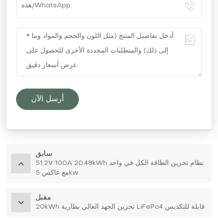
أرسل الآن
سابق
51.2V 100A 20.48kWh نظام تخزين الطاقة الكل في واحد
مع عاكس 5kw
مقبل
20kWh تخزين الجهد العالي بطارية LiFePo4 قابلة للتكديس