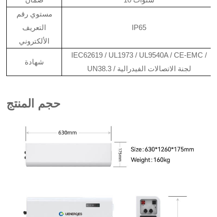
مستوي رقم
IP65
التعريف
الألكتروني
IEC62619 / UL1973 / UL9540A / CE-EMC /
شهادة
UN38.3 / لجنة الاتصالات الفيدرالية
حجم المنتج