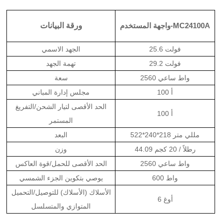
واجهة المستخدم-MC24100A
ورقة البيانات
25.6 فولت
الجهد الاسمي
29.2 فولت
تهمة الجهد
2560 واط ساعي
سعة
100 أ
مجلس إدارة المباني
الحد الأقصى لتيار الشحن/التفريغ
100 أ
المستمر
522*240*218 مللي متر
البعد
44.09 رطلاً / 20 كجم
وزن
2560 واط ساعي
الحد الأقصى للحمل/قوة العاكس
600 واط
يوصي بتكوين الجزء الشمسي
الأسلاك (الأسلاك) للتوصيل/التحميل
6 أوغ
المتوازي والمتسلسل