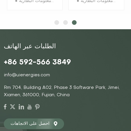
● تركيب مرن ● عمر استعداد طويل، وأداء أفضل للدورة ● مدة صلاحية أطول ● أداء عالي السرعة ● بلوتوث للمراقبة، يمكن توصيل التطبيق للتحقق من معلومات البطارية
● تركيب مرن ● عمر استعداد طويل، وأداء أفضل للدورة ● مدة صلاحية أطول ● أداء عالي السرعة ● بلوتوث للمراقبة، يمكن توصيل التطبيق للتحقق من معلومات البطارية
الطلبات عبر الهاتف
التعرف على
التعرف على
+86 592-566 3849
المزيد
المزيد
info@uienergies.com
Rm 704, Building A02, Phase 3 Software Park, Jimei,
Xiamen, 361000, Fujian, China
احصل على الاتجاهات