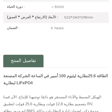
دورة الحياة :
＞3000
الأبعاد (الارتفاع * العرض * العمق) :
522*240*218mm
الضمان :
5 Years
تفاصيل المنتج
الطاقة 25.6
بطارية ليثيوم 100 أمبير في الساعة الشركة المصنعة
لبطارية LiFePO4
الهيكل البسيط والأداء المستقر هو دائمًا توجيهنا للإنتاج. الآن قمنا
بتصميم بطارية 12.8 فولت وبطارية 25.6 فولت لتطبيق RV.
إنه مزود بنظام BMS مدمج ذكي لضمان إدارة البطاريات بذكاء،