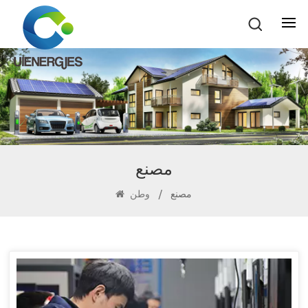
مصنع
وطن
/
مصنع