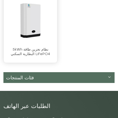
5kWh نظام تخزين طاقة
البطارية السكني LiFePO4
فئات المنتجات
الطلبات عبر الهاتف