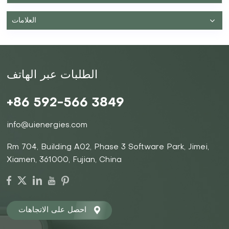
الناشئة، على تعزيز الكفاءة وخفض التكاليف. ومع نضوج هذه
التقنيات، ستصبح أنظمة تخزين الطاقة السكنية أكثر سهولة لقاعدة
العلامات
أوسع من المستهلكين. 3. السياسات الحكومية الداعمة: تقوم العديد
من الحكومات بسن سياسات وحوافز مالية مصممة لتشجيع اعتماد
مصادر الطاقة المتجددة وأنظمة تخزين الطاقة. وتشجع هذه
المبادرات، التي تشمل الحوافز الضريبية والحسومات والمنح،
الاستثمارات السكنية في حلول تخزين الطاقة. 4. ارتفاع الطلب
على استقلال الطاقة: ارتفاع أسعار الكهرباء والمخاوف بشأن
الطلبات عبر الهاتف
موثوقية الشبكة تدفع أصحاب المنازل إلى السعي لمزيد من
الاستقلالية في مجال الطاقة. يوفر تخزين الطاقة السكنية وسيلة
فعالة للمستهلكين لإدارة استهلاكهم للطاقة وتقليل الاعتماد على
+86 592-566 3849
خدمات المرافق التقليدية. المشاركون الرئيسيون في السوق تقود
العديد من المنظمات الرائدة الابتكار والنمو في سوق تخزين الطاقة
info@uienergies.com
السكنية: تسلا: اشتهرت شركة Tesla بمنتج Powerwall الخاص
بها، وقد أنشأت حضورًا قويًا في قطاع تخزين الطاقة السكنية. إن
Rm 704, Building A02, Phase 3 Software Park, Jimei,
تركيز الشركة على الحلول المتكاملة والتكنولوجيا المتطورة يميزها
عن المنافسين. إل جي كيم: باعتبارها شركة مصنعة بارزة
Xiamen, 361000, Fujian, China
للبطاريات، توفر LG Chem مجموعة شاملة من حلول تخزين
الطاقة المصممة خصيصًا لمختلف قطاعات السوق، مع التركيز على
الموثوقية والأداء. سونين: هذه المؤسسة الألمانية متخصصة في
أنظمة تخزين الطاقة الذكية، وتمكين أصحاب المنازل من تحسين
استخدامهم للطاقة بكفاءة وبشكل مستدام. التحديات
احصل على الاتجاهات
والاعتبارات على الرغم من التوقعات المتفائلة لسوق تخزين الطاقة
السكنية، لا تزال هناك العديد من التحديات: ارتفاع النفقات