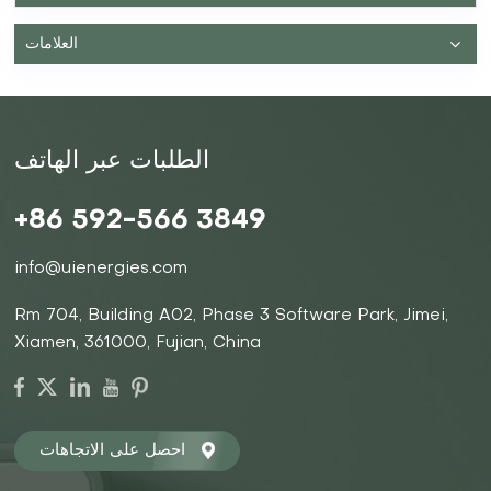
مجموعة متنوعة من التكوينات لتلبية متطلبات تخزين الطاقة
المختلفة. في UIENERGIES، نحن متخصصون في حلول
العلامات
البطاريات المتقدمة، بما في ذلك البطاريات المكدسة عالية الجهد
والبطاريات المكدسة منخفضة الجهد، كل منها مصمم خصيصًا
لتطبيقات محددة. بطاريات الجهد العالي: تم تصميم هذه البطاريات
لتخزين الطاقة بجهد كهربائي مرتفع، مما يجعلها مثالية للتطبيقات
الصناعية والتجارية واسعة النطاق. يضمن جهدها العالي تخزين
الطاقة وإطلاقها بكفاءة، مما يلبي متطلبات الطاقة الكبيرة
الطلبات عبر الهاتف
للشركات والصناعات الكبيرة. بطاريات الجهد المنخفض: تُستخدم
هذه البطاريات عادةً في التطبيقات السكنية، وتوفر تخزينًا موثوقًا
للطاقة للأسر. تم تصميمها لتلبية متطلبات الطاقة المنخفضة، فهي
+86 592-566 3849
توفر التوازن الأمثل بين الأداء والكفاءة للاستخدام اليومي
للطاقة. تخزين الطاقة ومساهمته في الاستدامةلا تقتصر أهمية
info@uienergies.com
تخزين البطاريات على التطبيقات الفردية، بل إنها تلعب دورًا رئيسيًا
في تعزيز استدامة أنظمة الطاقة. البطاريات قادرة على تخزين
Rm 704, Building A02, Phase 3 Software Park, Jimei,
الطاقة الفائضة المتولدة خلال فترات الإنتاج العالي (مثل الأيام
المشمسة أو العاصفة) لاستخدامها في أوقات انخفاض التوليد أو
Xiamen, 361000, Fujian, China
ارتفاع الطلب (مثل الليل أو الطقس الهادئ). تعمل هذه القدرة على
تخزين وتوزيع الطاقة بكفاءة على استقرار شبكات الطاقة، وتقليل
الاعتماد على مصادر الطاقة المعتمدة على الوقود الأحفوري،
وتساهم في إنشاء بنية تحتية للطاقة أكثر موثوقية
واستدامة. بالنسبة للمستهلكين السكنيين والتجاريين على حد سواء،
احصل على الاتجاهات
يسهل تخزين الطاقة أيضًا قدرًا أكبر من استقلال الطاقة. ومن خلال
دمج تخزين البطاريات مع مصادر الطاقة المتجددة مثل الطاقة