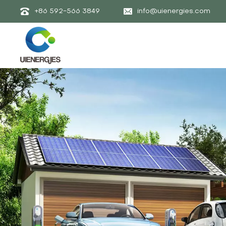
+86 592-566 3849
info@uienergies.com