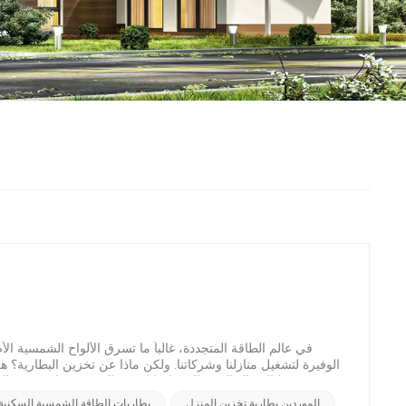
الوفيرة لتشغيل منازلنا وشركاتنا. ولكن ماذا عن تخزين البطارية؟
في هذا السؤال المثير للاهتمام لنكشف الحقيقة وراء تخزين ا
باهتمام كبير في السنوات الأخيرة، وذلك لسبب وجيه. إنها توفر حلاً
الموردين بطارية تخزين المنزل
بطاريات الطاقة الشمسية السكنية