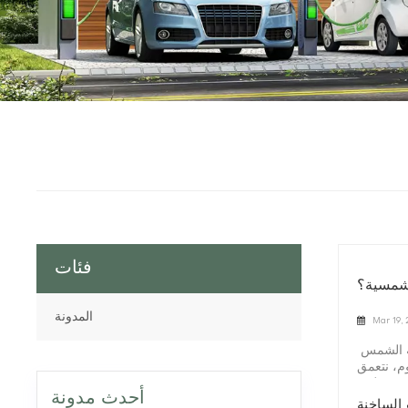
فئات
 شمسية؟
المدونة
Mar 19,
في عالم الطاقة المتجددة، غالباً ما تسرق الألواح الشمسية الأضواء. لقد تم الترحيب بهم باعتبارهم رمزًا للاستدامة، حيث يقومون بتسخير طاقة الشمس
وم، نتعمق
 لقد حظيت
أحدث مدونة
الأحفوري،