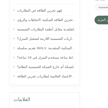
وم. يعالج
ضًا. وهذا
لشمسية
فهم تخزين الطاقة في البطاريات
ع الألواح
لاثنين لا
ن الطاقة
المزيد
التنبؤ بسوق تخزين الطاقة السكنية: الاتجاهات والرؤى
ي الشبكة،
ض والطلب،
تقييم حلول الطاقة الاحتياطية: المولدات التقليدية مقابل أنظمة البطاريات الشمسية
ير الطاقة
ة يمكن أن
كم عدد البطاريات الشمسية اللازمة لتشغيل المنزل؟
 عند تعطل
لى تحسين
تقديم سلسلة WALV: حلول تخزين الطاقة السكنية المتقدمة
كون أسعار الكهرباء
بكة خلال
كم كيلوواط ساعة يستخدم المنزل في 24 ساعة؟
لم الطاقة
البطاريات
أيهما أفضل ، على الشبكة أم خارج الشبكة الشمسية النظام؟
ستخدامات
 الابتكار لخلق
ساعدتك في
فهم متطلبات الاعتماد العالمية لبطاريات تخزين الطاقة
العلامات