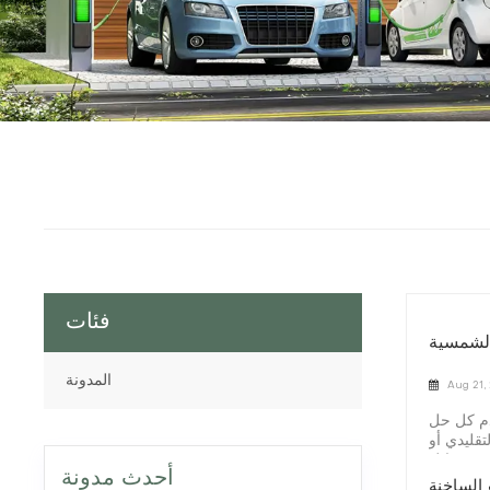
فئات
 الشمسية
المدونة
Aug 21,
قدم كل حل
تقليدي أو
ية مقابل
أحدث مدونة
 المولدات