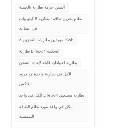
 الحالية،
الصين حزمة بطارية بالجملة
امج إدارة
نها تدعم
نة خلال فترات الذروة.إمدادات الطاقة المستمرة: مع
نظام تخزين طاقة البطارية 5 كيلو وات
ويلة. إن
في الساعة
قدرتها على التعامل مع الأحمال الأعلى والدوائر الحيوية تجعلها مثالية للحفاظ على استمرارية الأعمال والراحة السكنية. العوامل الحاسمة لمحترفي الطاقة 1.
كملها، من
الضروري وجود نظام بطارية شمسية بسعة تخزين كافية ومعدل عاكس. قد تتطلب الأحمال الأصغر أو الأكثر المحمولة فقط مولدًا للطاقة الشمسية. 2. التكلفة
الموردين بطاريات التخزين 5Kwh
اريات الشمسية يمكن أن تكون كبيرة، إلا أن التكلفة الإجمالية للملكية قد تكون أقل عند الأخذ
بد تكاليف
بطارية Lifepo4 السكنية
 في المناطق
ذات معايير الانبعاثات الصارمة. تتوافق أنظمة البطاريات الشمسية مع متطلبات الطاقة المتجددة وأهداف الاستدامة، مما يوفر حلاً مقاومًا للمستقبل. 4. طول
بطارية احتياطية قابلة لإعادة الشحن
تراوح بين
حل الطاقة
الكل في بطارية واحدة مع مزود
لاستدامة،
، إذا كان
العاكس
قل قابلية
اقة المخصصة التي تلبي
الكل في واحد Lifepo4 بطارية مصنعين
د لتقديم
الكل في واحد مورد نظام الطاقة
الشمسية