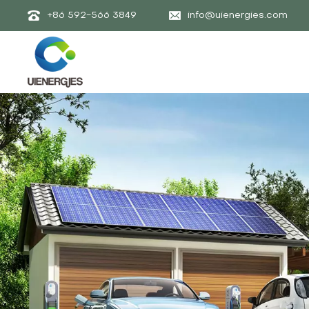
+86 592-566 3849
info@uienergies.com